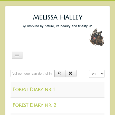
Melissa Halley
🍃 Inspired by nature, its beauty and finality 🍂
Toggle
Navigation
Welcome
Vul een deel van de titel in
Toon #
Shop
Portfolio
Forest Diary nr. 1
Coming Up
Blog
Forest Diary nr. 2
Insta blog