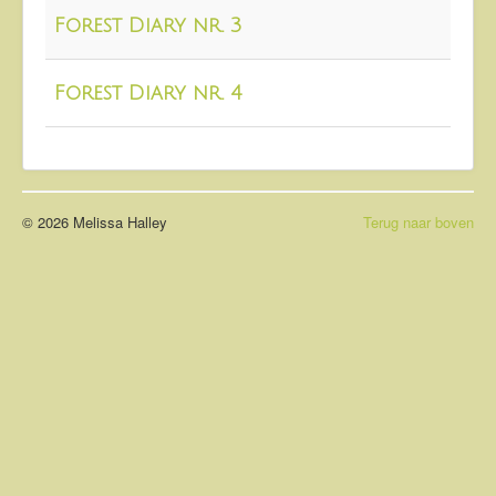
About
Forest Diary nr. 3
Contact
Forest Diary nr. 4
© 2026 Melissa Halley
Terug naar boven