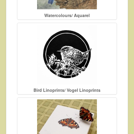
About
Watercolours/ Aquarel
Contact
Bird Linoprints/ Vogel Linoprints