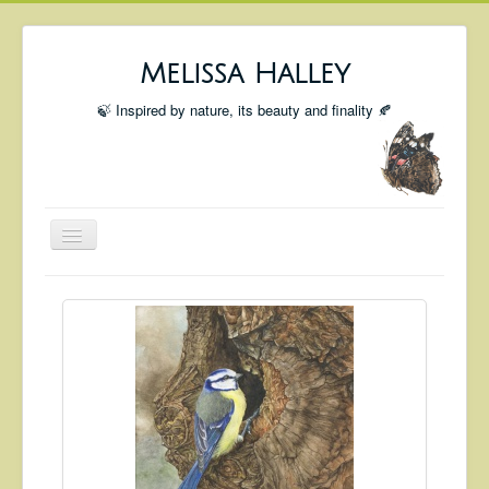
Melissa Halley
🍃 Inspired by nature, its beauty and finality 🍂
Toggle
Navigation
Welcome
Shop
Portfolio
Coming Up
Blog
Insta blog