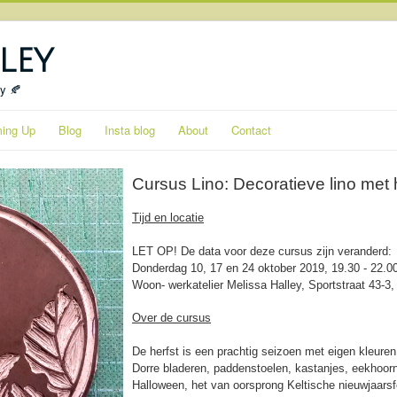
ley
ty 🍂
ing Up
Blog
Insta blog
About
Contact
Cursus Lino: Decoratieve lino met
Tijd en locatie
LET OP! De data voor deze cursus zijn veranderd:
Donderdag 10, 17 en 24 oktober 2019, 19.30 - 22.00
Woon- werkatelier Melissa Halley, Sportstraat 43-
Over de cursus
De herfst is een prachtig seizoen met eigen kleure
Dorre bladeren, paddenstoelen, kastanjes, eekhoorns
Halloween, het van oorsprong Keltische nieuwjaarsf