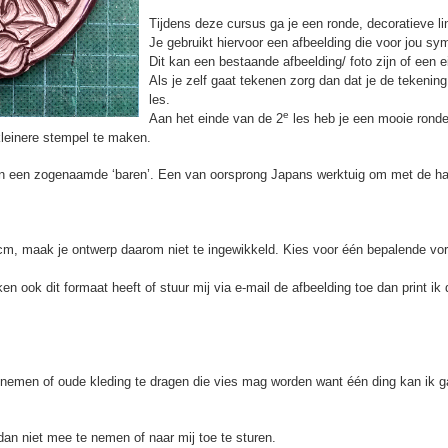
Tijdens deze cursus ga je een ronde, decoratieve li
Je gebruikt hiervoor een afbeelding die voor jou sym
Dit kan een bestaande afbeelding/ foto zijn of een e
Als je zelf gaat tekenen zorg dan dat je de tekenin
les.
e
Aan het einde van de 2
les heb je een mooie ronde
kleinere stempel te maken.
g en een zogenaamde ‘baren’. Een van oorsprong Japans werktuig om met de h
cm, maak je ontwerp daarom niet te ingewikkeld. Kies voor één bepalende vor
en ook dit formaat heeft of stuur mij via e-mail de afbeelding toe dan print ik
 nemen of oude kleding te dragen die vies mag worden want één ding kan ik g
an niet mee te nemen of naar mij toe te sturen.