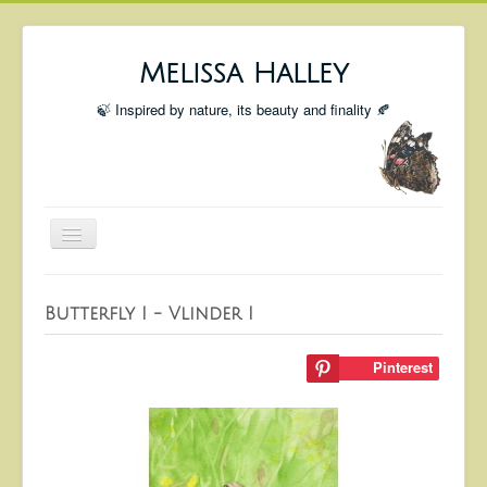
Melissa Halley
🍃 Inspired by nature, its beauty and finality 🍂
Toggle
Navigation
Welcome
Butterfly I - Vlinder I
Shop
Portfolio
Pinterest
Coming Up
Blog
Insta blog